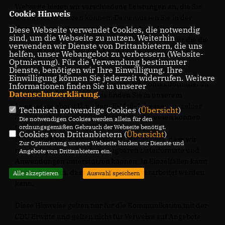
Webseite bieten wir verschiedene Leistungen an, die Sie
Cookie Hinweis
bei Interesse nutzen können. Dazu müssen Sie in der
Regel personenbezogene Daten angeben, die wir zur
Diese Webseite verwendet Cookies, die notwendig
sind, um die Webseite zu nutzen. Weiterhin
Erbringung der jeweiligen Leistung nutzen und für die die
verwenden wir Dienste von Drittanbietern, die uns
zuvor genannten Grundsätze zur Datenverarbeitung
helfen, unser Webangebot zu verbessern (Website-
Optmierung). Für die Verwendung bestimmter
gelten.
Dienste, benötigen wir Ihre Einwilligung. Ihre
Einwilligung können Sie jederzeit widerrufen. Weitere
Für die Kommunikation bitten wir das Kontaktformular zu
Informationen finden Sie in unserer
Datenschutzerklärung
.
verwenden. Darüberhinaus finden Sie in unserem
Internetangebot u.U. weitere E-Mail-Adressen einzelner
Technisch notwendige Cookies (
Übersicht
)
Stellen oder Personen. Auch an diese Adressen können
Die notwendigen Cookies werden allein für den
ordnungsgemäßen Gebrauch der Webseite benötigt.
Sie E-Mails senden. Möchten Sie E-Mails mit
Cookies von Drittanbietern (
Übersicht
)
Dateianhängen senden, so beachten Sie bitte, dass wir
Zur Optimierung unserer Webseite binden wir Dienste und
nicht alle auf dem Markt verfügbaren Dateiformate und
Angebote von Drittanbietern ein.
Anwendungen unterstützen können. In Einzelfällen kann
es möglich sein, dass die E-Mail nicht verarbeitet werden
Alle akzeptieren
Auswahl speichern
kann.
Diese Hinweise gelten nur für die Kommunikation mit der
CDU Erwitte und gelten nicht für Verweise auf Angebote