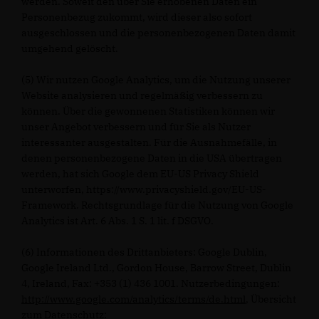
werden. Soweit den über Sie erhobenen Daten ein
Personenbezug zukommt, wird dieser also sofort
ausgeschlossen und die personenbezogenen Daten damit
umgehend gelöscht.
(5) Wir nutzen Google Analytics, um die Nutzung unserer
Website analysieren und regelmäßig verbessern zu
können. Über die gewonnenen Statistiken können wir
unser Angebot verbessern und für Sie als Nutzer
interessanter ausgestalten. Für die Ausnahmefälle, in
denen personenbezogene Daten in die USA übertragen
werden, hat sich Google dem EU-US Privacy Shield
unterworfen, https://www.privacyshield.gov/EU-US-
Framework. Rechtsgrundlage für die Nutzung von Google
Analytics ist Art. 6 Abs. 1 S. 1 lit. f DSGVO.
(6) Informationen des Drittanbieters: Google Dublin,
Google Ireland Ltd., Gordon House, Barrow Street, Dublin
4, Ireland, Fax: +353 (1) 436 1001. Nutzerbedingungen:
http://www.google.com/analytics/terms/de.html
, Übersicht
zum Datenschutz: