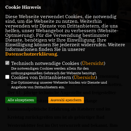
Cookie Hinweis
Diese Webseite verwendet Cookies, die notwendig
sind, um die Webseite zu nutzen. Weiterhin
verwenden wir Dienste von Drittanbietern, die uns
helfen, unser Webangebot zu verbessern (Website-
Optmierung). Für die Verwendung bestimmter
Dienste, benötigen wir Ihre Einwilligung. Ihre
Einwilligung können Sie jederzeit widerrufen. Weitere
Informationen finden Sie in unserer
Datenschutzerklärung
.
Technisch notwendige Cookies (
Übersicht
)
Die notwendigen Cookies werden allein für den
ordnungsgemäßen Gebrauch der Webseite benötigt.
Franz- Josef Schütte wird am 3. November (Ernennung
Cookies von Drittanbietern (
Übersicht
)
Zur Optimierung unserer Webseite binden wir Dienste und
in der Ratssitzung) Ortsvorsteher von Bad Westernkotten.
Angebote von Drittanbietern ein.
Der 61- jährige technische Angestellte und freigestellter
Alle akzeptieren
Auswahl speichern
Betriebsratsvorsitzender kann auf jahrelange
kommunalpolitische Erfahrung als Ratsherr und im
Kreistag zurückgreifen uns ist als gebürtiger Bad
Westernkötter fest im Ort verwurzelt und bekannt. Ihm